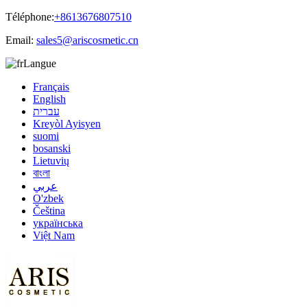
Téléphone:
+8613676807510
Email:
sales5@ariscosmetic.cn
Langue
Français
English
עברית
Kreyòl Ayisyen
suomi
bosanski
Lietuvių
বাংলা
عربي
O'zbek
Čeština
українська
Việt Nam